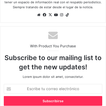
tener un espacio de información real con el respaldo periodistico.
Siempre tratando de estar desde el lugar de la noticia.
Sitio
Facebook
X
YouTube
Instagram
TikTok
web
With Product You Purchase
Subscribe to our mailing list to
get the new updates!
Lorem ipsum dolor sit amet, consectetur.
Escribe
tu
correo
electrónico