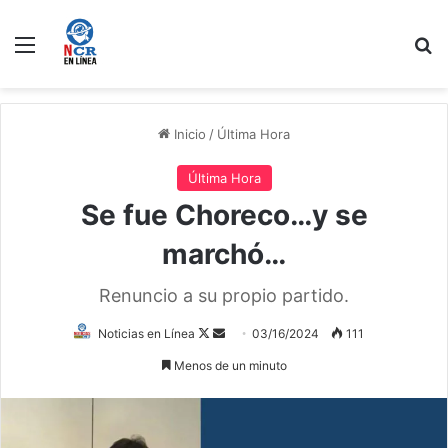
Menú
B
Inicio
/
Última Hora
Última Hora
Se fue Choreco…y se
marchó…
Renuncio a su propio partido.
Follow
Send
Noticias en Línea
03/16/2024
111
on
an
Menos de un minuto
X
email