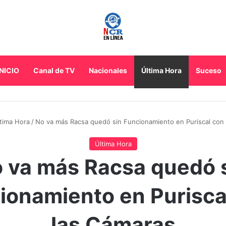
INICIO
Canal de TV
Nacionales
Última Hora
Suceso
tima Hora
/
No va más Racsa quedó sin Funcionamiento en Puriscal con
Última Hora
 va más Racsa quedó 
ionamiento en Purisca
las Cámaras