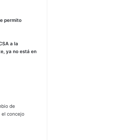
me permito
CSA a la
e, ya no está en
mbio de
 el concejo