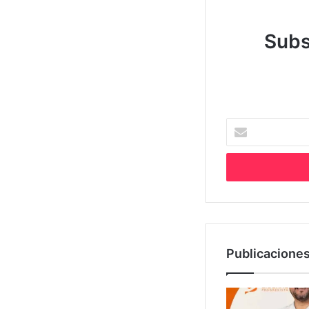
Subs
Escribe
tu
correo
electrónico
Publicaciones