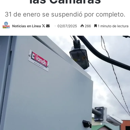
31 de enero se suspendió por completo.
Follow
Send
Noticias en Línea
02/07/2025
266
1 minuto de lectura
on
an
X
email