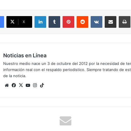
LinkedIn
Tumblr
Pinterest
Reddit
VKontakte
Compartir por correo el
X
Noticias en Línea
Nuestro medio nace un 3 de octubre del 2012 por la necesidad de te
información real con el respaldo periodistico. Siempre tratando de est
de la noticia.
Sitio
Facebook
X
YouTube
Instagram
TikTok
web