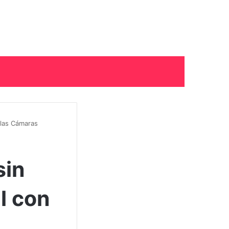
 las Cámaras
sin
l con