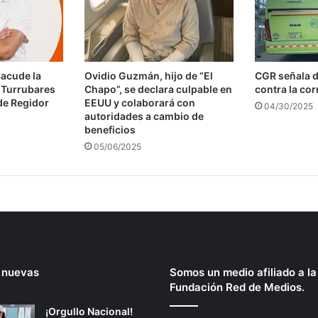
acude la
Ovidio Guzmán, hijo de “El
CGR señala d
 Turrubares
Chapo”, se declara culpable en
contra la co
de Regidor
EEUU y colaborará con
04/30/2025
autoridades a cambio de
beneficios
05/06/2025
 nuevas
Somos un medio afiliado a la
Fundación Red de Medios.
¡Orgullo Nacional!