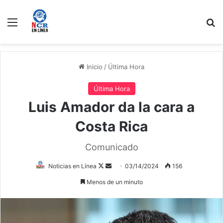
Menú
B
Inicio
/
Última Hora
Última Hora
Luis Amador da la cara a
Costa Rica
Comunicado
Follow
Send
Noticias en Línea
03/14/2024
156
on
an
Menos de un minuto
X
email