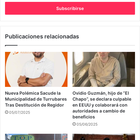
correo
electrónico
Publicaciones relacionadas
Nueva Polémica Sacude la
Ovidio Guzmán, hijo de “El
Municipalidad de Turrubares
Chapo”, se declara culpable
Tras Destitución de Regidor
en EEUU y colaborará con
autoridades a cambio de
05/07/2025
beneficios
05/06/2025