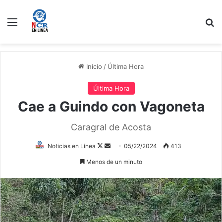
Menú
B
Inicio
/
Última Hora
Última Hora
Cae a Guindo con Vagoneta
Caragral de Acosta
Follow
Send
Noticias en Línea
05/22/2024
413
on
an
Menos de un minuto
X
email