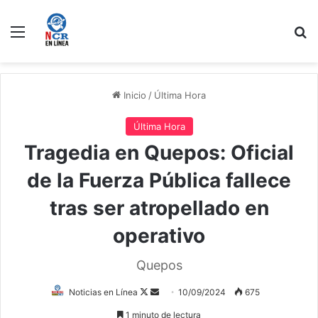
Menú
B
Inicio
/
Última Hora
Última Hora
Tragedia en Quepos: Oficial
de la Fuerza Pública fallece
tras ser atropellado en
operativo
Quepos
Follow
Send
Noticias en Línea
10/09/2024
675
on
an
1 minuto de lectura