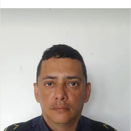
X
email