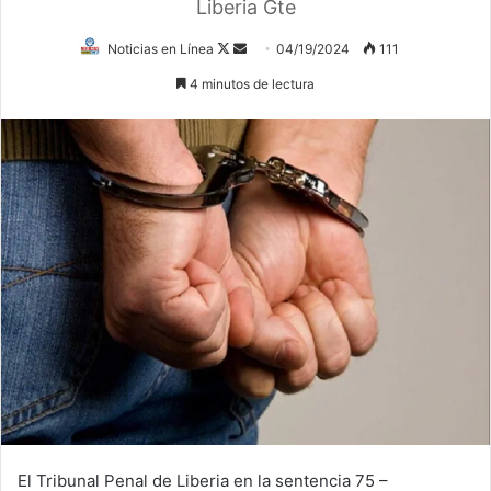
Liberia Gte
Follow
Send
Noticias en Línea
04/19/2024
111
on
an
4 minutos de lectura
X
email
El Tribunal Penal de Liberia en la sentencia 75 –