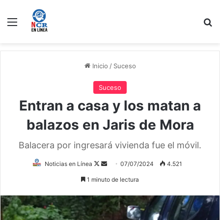
Menú
B
Inicio
/
Suceso
Suceso
Entran a casa y los matan a
balazos en Jaris de Mora
Balacera por ingresará vivienda fue el móvil.
Follow
Send
Noticias en Línea
07/07/2024
4.521
on
an
1 minuto de lectura
X
email