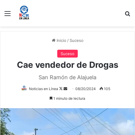
Menú
B
Inicio
/
Suceso
Suceso
Cae vendedor de Drogas
San Ramón de Alajuela
Follow
Send
Noticias en Línea
08/20/2024
105
on
an
1 minuto de lectura
X
email