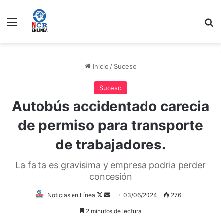
Menú
B
Inicio
/
Suceso
Suceso
Autobús accidentado carecia
de permiso para transporte
de trabajadores.
La falta es gravisima y empresa podria perder
concesión
Follow
Send
Noticias en Línea
03/06/2024
276
on
an
2 minutos de lectura
X
email