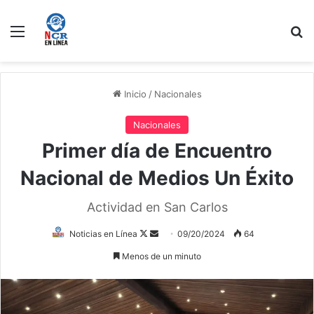
Menú
B
Inicio
/
Nacionales
Nacionales
Primer día de Encuentro
Nacional de Medios Un Éxito
Actividad en San Carlos
Follow
Send
Noticias en Línea
09/20/2024
64
on
an
Menos de un minuto
X
email