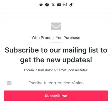
Sitio
Facebook
X
YouTube
Instagram
TikTok
web
With Product You Purchase
Subscribe to our mailing list to
get the new updates!
Lorem ipsum dolor sit amet, consectetur.
Escribe
tu
correo
electrónico