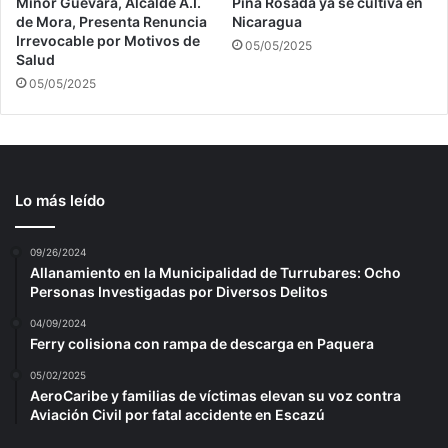
Minor Guevara, Alcalde A.I.
Piña Rosada ya se cultiva en
de Mora, Presenta Renuncia
Nicaragua
Irrevocable por Motivos de
05/05/2025
Salud
05/05/2025
Lo más leído
09/26/2024
Allanamiento en la Municipalidad de Turrubares: Ocho
Personas Investigadas por Diversos Delitos
04/09/2024
Ferry colisiona con rampa de descarga en Paquera
05/02/2025
AeroCaribe y familias de víctimas elevan su voz contra
Aviación Civil por fatal accidente en Escazú