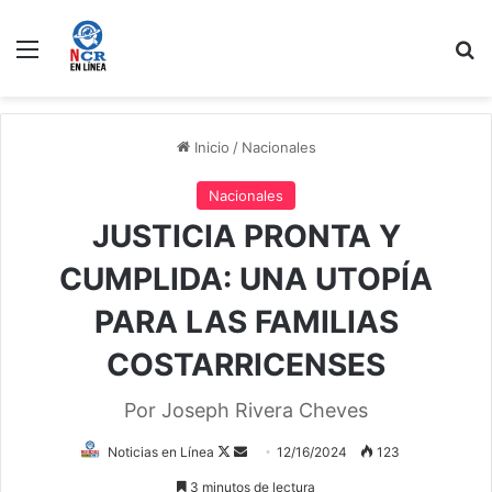
Menú
B
Inicio
/
Nacionales
Nacionales
JUSTICIA PRONTA Y
CUMPLIDA: UNA UTOPÍA
PARA LAS FAMILIAS
COSTARRICENSES
Por Joseph Rivera Cheves
Follow
Send
Noticias en Línea
12/16/2024
123
on
an
3 minutos de lectura