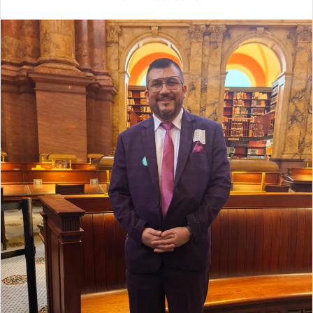
X
email