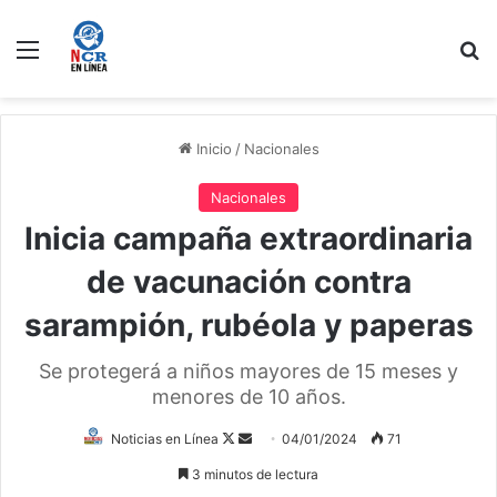
Menú
B
Inicio
/
Nacionales
Nacionales
Inicia campaña extraordinaria
de vacunación contra
sarampión, rubéola y paperas
Se protegerá a niños mayores de 15 meses y
menores de 10 años.
Follow
Send
Noticias en Línea
04/01/2024
71
on
an
3 minutos de lectura
X
email