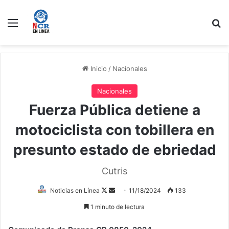
Menú
B
Inicio
/
Nacionales
Nacionales
Fuerza Pública detiene a
motociclista con tobillera en
presunto estado de ebriedad
Cutris
Follow
Send
Noticias en Línea
11/18/2024
133
on
an
1 minuto de lectura
X
email