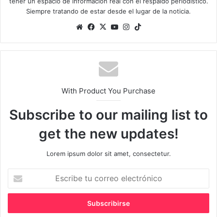
tener un espacio de información real con el respaldo periodistico.
Siempre tratando de estar desde el lugar de la noticia.
Sitio
Facebook
X
YouTube
Instagram
TikTok
web
With Product You Purchase
Subscribe to our mailing list to
get the new updates!
Lorem ipsum dolor sit amet, consectetur.
Escribe
tu
correo
electrónico