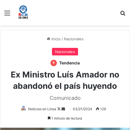
Menú
B
Inicio
/
Nacionales
Nacionales
Tendencia
Ex Ministro Luís Amador no
abandonó el país huyendo
Comunicado
Follow
Send
Noticias en Línea
03/21/2024
129
on
an
1 minuto de lectura
X
email