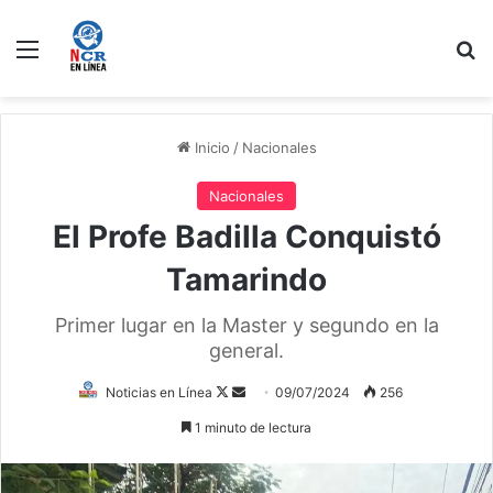
Menú
B
Inicio
/
Nacionales
Nacionales
El Profe Badilla Conquistó
Tamarindo
Primer lugar en la Master y segundo en la
general.
Follow
Send
Noticias en Línea
09/07/2024
256
on
an
1 minuto de lectura
X
email