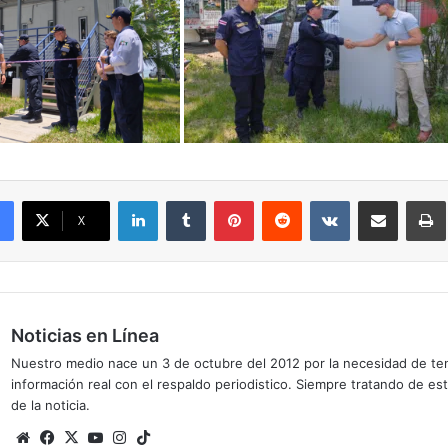
LinkedIn
Tumblr
Pinterest
Reddit
VKontakte
Compartir por correo el
X
Noticias en Línea
Nuestro medio nace un 3 de octubre del 2012 por la necesidad de te
información real con el respaldo periodistico. Siempre tratando de est
de la noticia.
Sitio
Facebook
X
YouTube
Instagram
TikTok