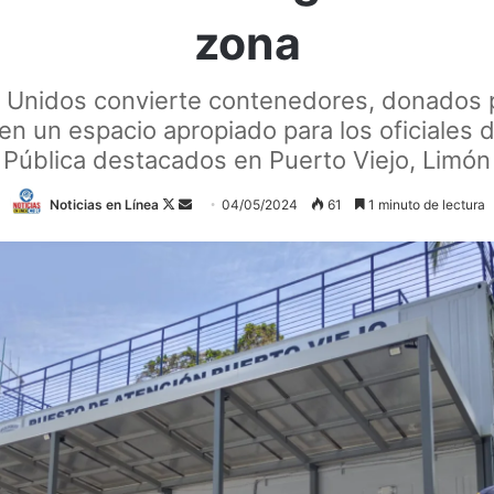
zona
 Unidos convierte contenedores, donados
en un espacio apropiado para los oficiales 
Pública destacados en Puerto Viejo, Limón
Follow
Send
Noticias en Línea
04/05/2024
61
1 minuto de lectura
on
an
X
email