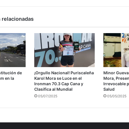
 relacionadas
titución de
¡Orgullo Nacional! Puriscaleña
Minor Guevara
m en la
Karol Mora se Luce en el
Mora, Presen
Ironman 70.3 Cap Cana y
Irrevocable 
Clasifica al Mundial
Salud
05/07/2025
05/05/2025