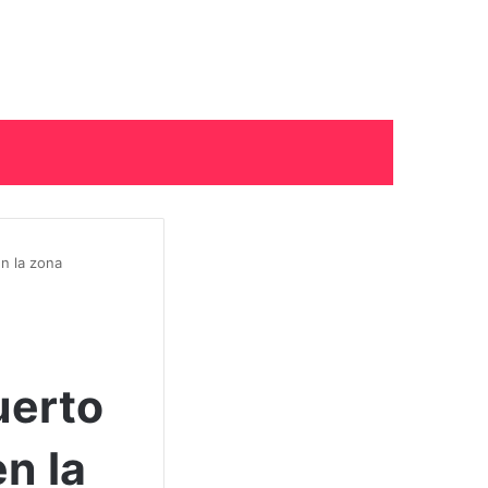
en la zona
uerto
n la