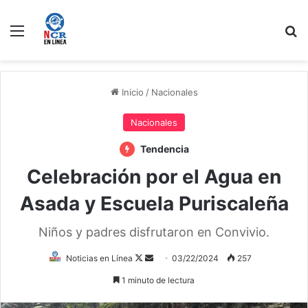
Menú
B
Inicio
/
Nacionales
Nacionales
Tendencia
Celebración por el Agua en
Asada y Escuela Puriscaleña
Niños y padres disfrutaron en Convivio.
Follow
Send
Noticias en Línea
03/22/2024
257
on
an
1 minuto de lectura
X
email