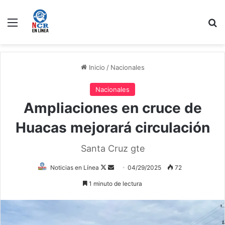
Menú
B
Inicio
/
Nacionales
Nacionales
Ampliaciones en cruce de
Huacas mejorará circulación
Santa Cruz gte
Follow
Send
Noticias en Línea
04/29/2025
72
on
an
1 minuto de lectura
X
email