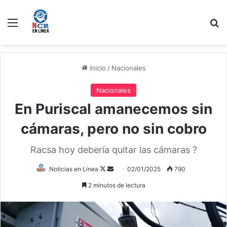
Menú
B
Inicio
/
Nacionales
Nacionales
En Puriscal amanecemos sin
cámaras, pero no sin cobro
Racsa hoy debería quitar las cámaras ?
Follow
Send
Noticias en Línea
02/01/2025
790
on
an
2 minutos de lectura
X
email